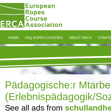
HOME
FAQ ROPES COURSES
ABOUT ERCA
CONFE
Pädagogische:r Mtarbei
(Erlebnispädagogik/Soz
See all ads from
schullandh