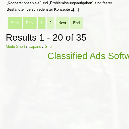
„Kooperationsspiele“ und „Problemlösungsaufgaben“ sind fester
Bestandteil verschiedenster Konzepte z[...]
Start
Prev
1
2
Next
End
Results 1 - 20 of 35
Mode Short
/
Expand
/
Grid
Classified Ads Soft