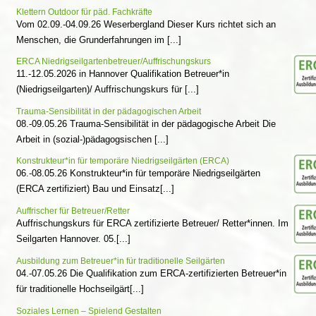
Klettern Outdoor für päd. Fachkräfte
Vom 02.09.-04.09.26 Weserbergland Dieser Kurs richtet sich an
Menschen, die Grunderfahrungen im [...]
ERCA Niedrigseilgartenbetreuer/Auffrischungskurs
11.-12.05.2026 in Hannover Qualifikation Betreuer*in
(Niedrigseilgarten)/ Auffrischungskurs für [...]
Trauma-Sensibilität in der pädagogischen Arbeit
08.-09.05.26 Trauma-Sensibilität in der pädagogische Arbeit Die
Arbeit in (sozial-)pädagogsischen [...]
Konstrukteur*in für temporäre Niedrigseilgärten (ERCA)
06.-08.05.26 Konstrukteur*in für temporäre Niedrigseilgärten
(ERCA zertifiziert) Bau und Einsatz[...]
Auffrischer für Betreuer/Retter
Auffrischungskurs für ERCA zertifizierte Betreuer/ Retter*innen. Im
Seilgarten Hannover. 05.[...]
Ausbildung zum Betreuer*in für traditionelle Seilgärten
04.-07.05.26 Die Qualifikation zum ERCA-zertifizierten Betreuer*in
für traditionelle Hochseilgärt[...]
Soziales Lernen – Spielend Gestalten