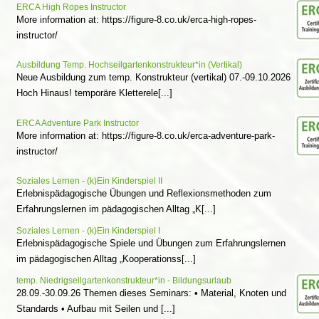
ERCA High Ropes Instructor
More information at: https://figure-8.co.uk/erca-high-ropes-
instructor/
Ausbildung Temp. Hochseilgartenkonstrukteur*in (Vertikal)
Neue Ausbildung zum temp. Konstrukteur (vertikal) 07.-09.10.2026
Hoch Hinaus! temporäre Kletterele[...]
ERCA Adventure Park Instructor
More information at: https://figure-8.co.uk/erca-adventure-park-
instructor/
Soziales Lernen - (k)Ein Kinderspiel II
Erlebnispädagogische Übungen und Reflexionsmethoden zum
Erfahrungslernen im pädagogischen Alltag „K[...]
Soziales Lernen - (k)Ein Kinderspiel I
Erlebnispädagogische Spiele und Übungen zum Erfahrungslernen
im pädagogischen Alltag „Kooperationss[...]
temp. Niedrigseilgartenkonstrukteur*in - Bildungsurlaub
28.09.-30.09.26 Themen dieses Seminars: • Material, Knoten und
Standards • Aufbau mit Seilen und [...]