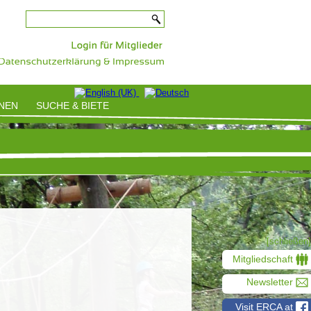
-
ONEN
SUCHE & BIETE
[schließen]
Mitgliedschaft
Newsletter
Visit ERCA at